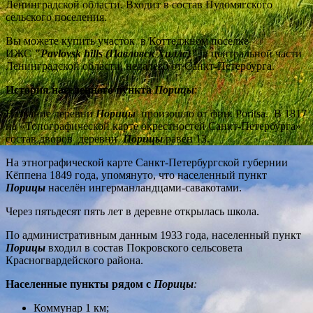
Ленинградской области. Входит в состав Пудомягского
сельского поселения.
Вы можете купить участок в Коттеджном поселке
ИЖС
"Pavlovsk hills (Павловск Хиллс)"
в центральной части
Ленинградской области, недалеко от Санкт-Петербурга.
История населенного пункта
Порицы
:
Название деревни
Порицы
произошло от фин. Poritsa. В 1817
на «Топографической карте окрестностей Санкт-Петербурга»
состав дворов деревни
Порицы
равен 13.
На этнографической карте Санкт-Петербургской губернии
Кёппена 1849 года, упомянуто, что населенный пункт
Порицы
населён ингерманландцами-савакотами.
Через пятьдесят пять лет в деревне открылась школа.
По административным данным 1933 года, населенный пункт
Порицы
входил в состав Покровского сельсовета
Красногвардейского района.
Населенные пункты рядом с
Порицы
:
Коммунар 1 км;