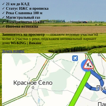
✓
21 км до КАД
✓
Статус ИЖС и прописка
✓
Река Славянка 100 м
✓
Магистральный газ
✓
Электричество 15 кВт
✓
Ипотека возможна
Запишитесь на просмотр
— покажем видовые участки на
холме и участки у реки, подскажем оптимальный вариант
дома
Wi-KiNG | Викинг
.
Задать вопрос