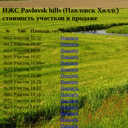
ИЖС Pavlovsk hills (Павловск Хиллс)
стоимость участков в продаже
№
Тип
Площадь, сот.
Цена,
тыс.руб.
т.р.
3612
Участок
10.52
Показать
3613
Участок
10.37
Показать
3614
Участок
10.41
Показать
3615
Участок
10.07
Показать
3616
Участок
10.83
Показать
3617
Участок
10.39
Показать
3618
Участок
10.48
Показать
3619
Участок
10.29
Показать
3620
Участок
10.13
Показать
3621
Участок
10.18
Показать
3622
Участок
10.18
Показать
3623
Участок
10.3
Показать
3624
Участок
10.25
Показать
3625
Дом
10.65
Показать
3626
Участок
10.45
Показать