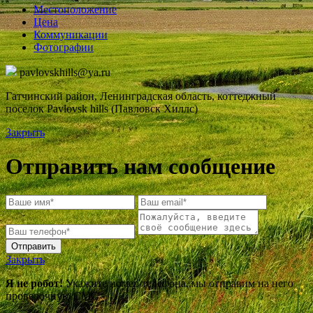
Местоположение
Цена
Коммуникации
Фотографии
pavlovskhills@ya.ru
Гатчинский район, Ленинградская область, коттеджный
поселок Pavlovsk hills (Павловск Хиллс)
Закрыть
Отправить нам сообщение
Закрыть
Я не робот!
Укажите номер телефона, мы отправим на него
проверочную СМС