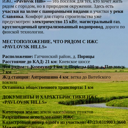
ИЖС
«Pavlovsk Hills»
— это посёлок для тех, кто хочет жить
рядом с городом, но в природном окружении. Здесь есть
участки на холме с панорамными видами
и участки
у реки
Славянка
. Комфорт для старта строительства уже
предусмотрен:
электричество 15 кВт
,
магистральный газ
,
круглогодичный централизованный водопровод
, дороги по
финской технологии.
МЕСТОПОЛОЖЕНИЕ, ЧТО РЯДОМ С ИЖС
«PAVLOVSK HILLS»
Расположение:
Гатчинский район, д.
Порицы
Расстояние до КАД:
21 км
: Киевское шоссе
Что рядом:
г.
Коммунар 1 км
, д.
Порицы 600 м
, г.
Павловск
7 км
Ж/д станция:
Антропшино 4 км
: ветка до Витебского
вокзала
Остановка общественного транспорта:
1 км
ДОКУМЕНТЫ И ХАРАКТЕРИСТИКИ ИЖС
«PAVLOVSK HILLS»
Категория земли:
земли населённых пунктов
Разрешённое использование:
ИЖС
Кадастровый номер одного из участков:
47:23:0319003:3660
Межевание:
сделано