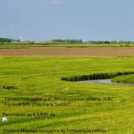
Адрес:
, Гатчинский район р-н, Ленинградская область, ИЖС
"Pavlovsk hills (Павловск Хиллс)"
Расстояние до КАД
21 км
Деревня
Порицы
находится во Гатчинском районе