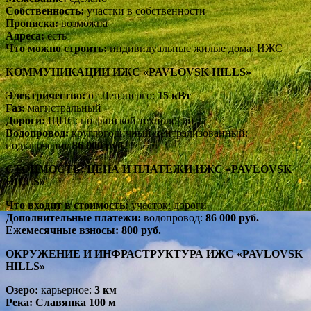
Собственность:
участки в собственности
Прописка:
возможна
Адреса:
есть
Что можно строить:
индивидуальные жилые дома: ИЖС
КОММУНИКАЦИИ ИЖС «PAVLOVSK HILLS»
Электричество:
от Ленэнерго:
15 кВт
Газ:
магистральный
Дороги:
ЩПС: по финской технологии
Водопровод:
круглогодичный централизованный:
подключение
86 000 руб.
СТОИМОСТЬ: ЦЕНА И ПЛАТЕЖИ ИЖС «PAVLOVSK
HILLS»
Что входит в стоимость:
участок: дороги
Дополнительные платежи:
водопровод:
86 000 руб.
Ежемесячные взносы:
800 руб.
ОКРУЖЕНИЕ И ИНФРАСТРУКТУРА ИЖС «PAVLOVSK
HILLS»
Озеро:
карьерное:
3 км
Река:
Славянка 100 м